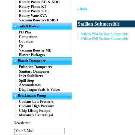
Rotary Piston KD & KDH
Rotary Piston KT
« Back
Rotary Piston KTC
Rotary Vane KVA
Vacuum Boosters KMBD
Stallion Submersible
Tuthill Blower
PD Plus
Wilden PS4 Stallion Submersible
Competitor
Wilden PS8 Stallion Submersible
Equalizer
Qx
Vacuum Booster MD
Blower Packages
Blacoh Dampener
Pulsation Dampeners
Sanitary Dampener
Inlet Stabilizers
Spill Stop
Accumulators
Diaphragm Seals & Valves
Brinkmann Pump
Coolant Low Pressure
Coolant High Pressure
Chip Lifting Pumps
Miniature Centrifugal
Newsletter