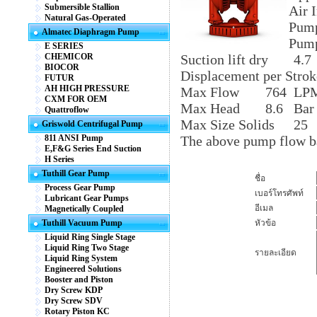
Submersible Stallion
Air I
Natural Gas-Operated
Pump
Almatec Diaphragm Pump
Pump
E SERIES
CHEMICOR
Suction lift dry
4.7
BIOCOR
Displacement per Strok
FUTUR
AH HIGH PRESSURE
Max Flow
764
LP
CXM FOR OEM
Max Head
8.6
Bar
Quattroflow
Max Size Solids
25
Griswold Centrifugal Pump
811 ANSI Pump
The above pump flow b
E,F&G Series End Suction
H Series
Tuthill Gear Pump
ชื่อ
Process Gear Pump
เบอร์โทรศัพท์
Lubricant Gear Pumps
อีเมล
Magnetically Coupled
Tuthill Vacuum Pump
หัวข้อ
Liquid Ring Single Stage
Liquid Ring Two Stage
รายละเอียด
Liquid Ring System
Engineered Solutions
Booster and Piston
Dry Screw KDP
Dry Screw SDV
Rotary Piston KC